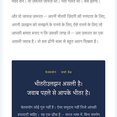
मदद करे। वो ज़रूरत जायज़ थी। पता गलत था। बस इतना।
और वो जायज़ ज़रूरत — अपनी भीतरी ज़िंदगी की स्पष्टता के लिए,
अपनी उलझन को समझने के रास्ते के लिए, ऐसे रास्ते के लिए जो
आपकी क्षमता बनाए न कि उसकी जगह ले — उस ज़रूरत का एक
असली जवाब है। वो बस ढोंगी-बाबा से बहुत अलग दिखता है।
चेतसयोग · वावो केंद्र
भीतरी उलझन असली है।
जवाब पहले से आपके भीतर है।
चेतसयोग कोई गुरु नहीं है। ऐसा समुदाय नहीं जिसे आपकी
वफादारी चाहिए। यह एक ढाँचा है — सरल भाषा में, बिना समर्पण