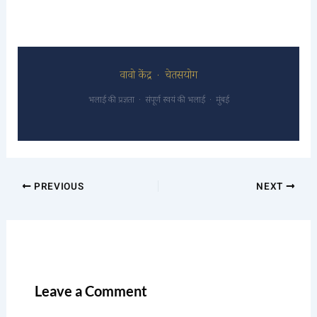
वावो केंद्र · चेतसयोग
भलाई की प्रज्ञता · संपूर्ण स्वयं की भलाई · मुंबई
PREVIOUS
NEXT
Leave a Comment