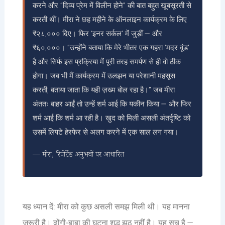
करने और “दिव्य प्रेम में विलीन होने” की बात बहुत खूबसूरती से
करती थीं। मीरा ने छह महीने के ऑनलाइन कार्यक्रम के लिए
₹२८,००० दिए। फिर ‘इनर सर्कल’ में जुड़ीं — और
₹६०,०००। “उन्होंने बताया कि मेरे भीतर एक गहरा ‘मदर वूंड’
है और सिर्फ इस प्रक्रिया में पूरी तरह समर्पण से ही वो ठीक
होगा। जब भी मैं कार्यक्रम में उलझन या परेशानी महसूस
करती, बताया जाता कि यही ज़ख्म बोल रहा है।” जब मीरा
अंततः बाहर आईं तो उन्हें शर्म आई कि यकीन किया — और फिर
शर्म आई कि शर्म आ रही है। खुद को मिली असली अंतर्दृष्टि को
उसमें लिपटे हेरफेर से अलग करने में एक साल लग गया।
— मीरा, रिपोर्टेड अनुभवों पर आधारित
यह ध्यान दें: मीरा को कुछ असली समझ मिली थी। यह मानना
ज़रूरी है। ढोंगी-बाबा की घटना शुद्ध झूठ नहीं है। यह सच है —