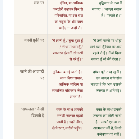
दंडित, या आत्मिक
बुद्धिमत्ता के रूप में
शक पर
कमज़ोरी कहकर फिर से
स्वागत। “अच्छा सवाल
परिभाषित, या इस बात
है। परखते हैं।”
का सबूत कि और काम
चाहिए — उन्हीं से।
“मैं ज्ञानी हूँ / चुना हुआ हूँ
“मैं उसी रास्ते पर थोड़ा
अपनी प्रकृति पर
/ सीधा माध्यम हूँ /
आगे चला हूँ जिस पर आप
साधारण इंसानी सीमाओं
पहले से हैं। मैं वो दिखा
से परे हूँ।”
सकता हूँ जो मैंने देखा।”
मुश्किल बनाई जाती है।
हमेशा पूरी तरह खुली।
जाने की आज़ादी
जाना विश्वासघात,
एक अच्छा मार्गदर्शक
पर
आत्मिक जोखिम या
चाहता है कि आप उसकी
सामाजिक बहिष्कार जैसा
ज़रूरत से आगे बढ़ें।
लगता है।
वक्त के साथ आपको
वक्त के साथ उनकी
“सफलता” कैसी
उनकी ज़रूरत बढ़ती
ज़रूरत कम होती जाती
दिखती है
जाती है। गहरी दीक्षा,
है। आपने एक क्षमता
ऊँचे स्तर, करीबी पहुँच।
आत्मसात की है, किसी
कनेक्शन को नहीं।