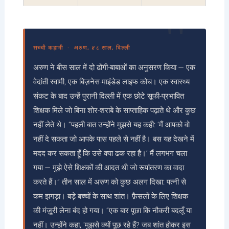
सच्ची कहानी · अरुण, ४८ साल, दिल्ली
अरुण ने बीस साल में दो ढोंगी-बाबाओं का अनुसरण किया — एक
वेदांती स्वामी, एक बिज़नेस-माइंडेड लाइफ कोच। एक स्वास्थ्य
संकट के बाद उन्हें पुरानी दिल्ली में एक छोटे सूफी-प्रभावित
शिक्षक मिले जो बिना शोर-शराबे के साप्ताहिक पढ़ाते थे और कुछ
नहीं लेते थे। “पहली बात उन्होंने मुझसे यह कही: ‘मैं आपको वो
नहीं दे सकता जो आपके पास पहले से नहीं है। बस यह देखने में
मदद कर सकता हूँ कि उसे क्या ढक रहा है।’ मैं लगभग चला
गया — मुझे ऐसे शिक्षकों की आदत थी जो रूपांतरण का वादा
करते हैं।” तीन साल में अरुण को कुछ अलग दिखा: पत्नी से
कम झगड़ा। बड़े बच्चों के साथ शांत। फ़ैसलों के लिए शिक्षक
की मंज़ूरी लेना बंद हो गया। “एक बार पूछा कि नौकरी बदलूँ या
नहीं। उन्होंने कहा, ‘मुझसे क्यों पूछ रहे हैं? जब शांत होकर इस