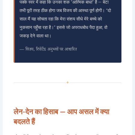
पक्के स्वर में कहा कि उनका शक “आत्मिक बाधा” है — बेटा
तभी पूरी तरह ठीक होगा जब विजय की आस्था पूर्ण होगी। “दो
साल मैं यह सोचता रहा कि मेरा संशय सीधे मेरे बच्चे को
नुकसान पहुँचा रहा है।” इससे जो अपराधबोध पैदा हुआ, वो
जकड़ देने वाला था।
— विजय, रिपोर्टेड अनुभवों पर आधारित
✦
लेन-देन का हिसाब — आप असल में क्या
बदलते हैं