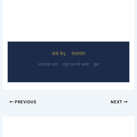
वावो केंद्र · चेतसयोग
भलाई की प्रज्ञता · संपूर्ण स्वयं की भलाई · मुंबई
PREVIOUS
NEXT