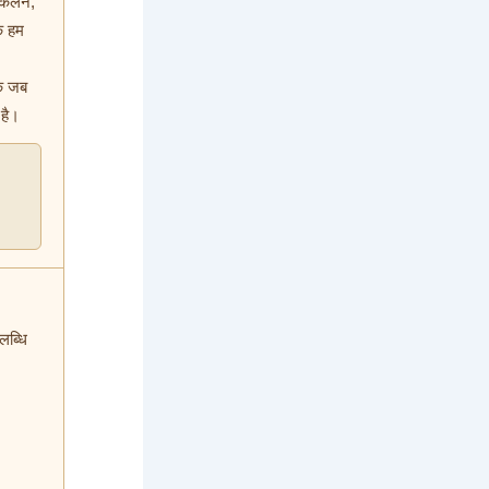
िकलने,
ि हम
कि जब
 है।
लब्धि