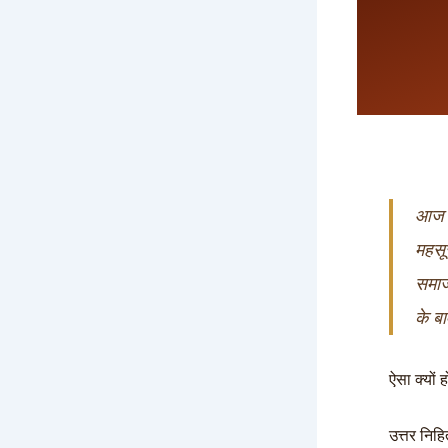
आज क
महसू
समाज
के ब
ऐसा क्यों 
उत्तर निहि