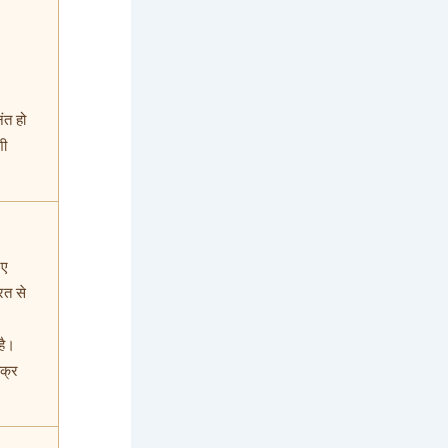
नंत हो
शी
नए
रत से
है।
चक्र