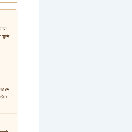
मारा
म पूछने
जगह हम
जीवन