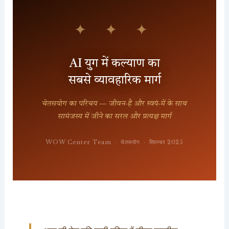
✦ ✦ ✦
AI युग में कल्याण का
सबसे व्यावहारिक मार्ग
चेतसयोग का परिचय — जीवन-है और स्वयं-में के साथ
सामंजस्य में जीने का सरल और प्रत्यक्ष मार्ग
WOW Center Team · चेतसयोग · सितम्बर 2025