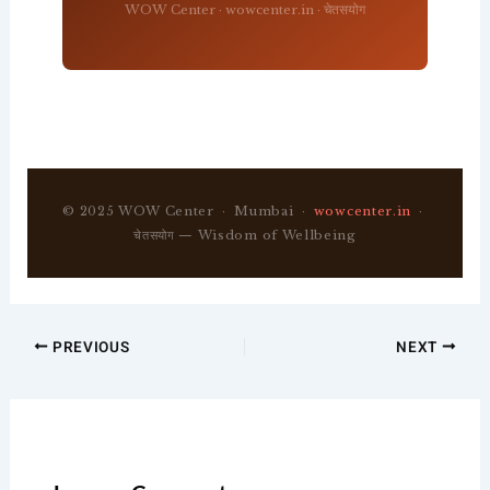
WOW Center · wowcenter.in · चेतसयोग
© 2025 WOW Center · Mumbai ·
wowcenter.in
·
चेतसयोग — Wisdom of Wellbeing
PREVIOUS
NEXT