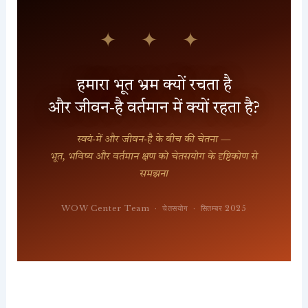
✦ ✦ ✦
हमारा भूत भ्रम क्यों रचता है
और जीवन-है वर्तमान में क्यों रहता है?
स्वयं-में और जीवन-है के बीच की चेतना —
भूत, भविष्य और वर्तमान क्षण को चेतसयोग के दृष्टिकोण से
समझना
WOW Center Team · चेतसयोग · सितम्बर 2025