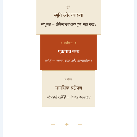
भूत
स्मृति और व्याख्या
जो हुआ — लेकिन मन द्वारा पुनः गढ़ा गया।
✦ वर्तमान ✦
एकमात्र सत्य
जो है — सरल, शांत और वास्तविक।
भविष्य
मानसिक प्रक्षेपण
जो अभी नहीं है — केवल कल्पना।
— ✦ —