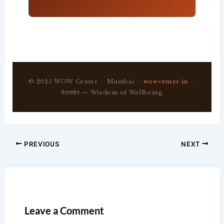
© 2025 WOW Center · Mumbai ·
wowcenter.in
·
चेतसयोग — Wisdom of Wellbeing
PREVIOUS
NEXT
Leave a Comment